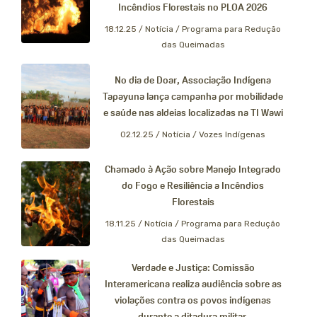
Incêndios Florestais no PLOA 2026
18.12.25 /
Notícia / Programa para Redução
das Queimadas
No dia de Doar, Associação Indígena
Tapayuna lança campanha por mobilidade
e saúde nas aldeias localizadas na TI Wawi
02.12.25 /
Notícia / Vozes Indígenas
Chamado à Ação sobre Manejo Integrado
do Fogo e Resiliência a Incêndios
Florestais
18.11.25 /
Notícia / Programa para Redução
das Queimadas
Verdade e Justiça: Comissão
Interamericana realiza audiência sobre as
violações contra os povos indígenas
durante a ditadura militar