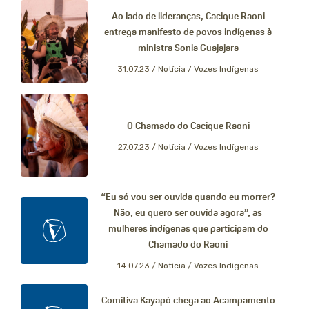
Ao lado de lideranças, Cacique Raoni
entrega manifesto de povos indígenas à
ministra Sonia Guajajara
31.07.23 /
Notícia / Vozes Indígenas
O Chamado do Cacique Raoni
27.07.23 /
Notícia / Vozes Indígenas
“Eu só vou ser ouvida quando eu morrer?
Não, eu quero ser ouvida agora”, as
mulheres indígenas que participam do
Chamado do Raoni
14.07.23 /
Notícia / Vozes Indígenas
Comitiva Kayapó chega ao Acampamento