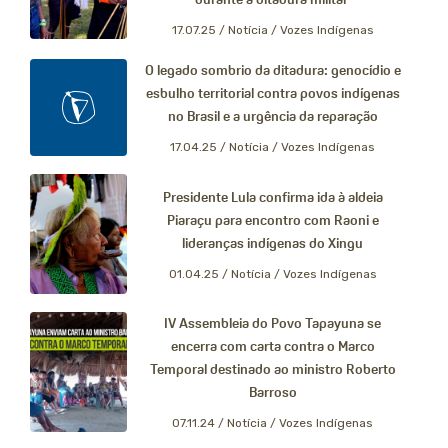
17.07.25 /
Notícia / Vozes Indígenas
O legado sombrio da ditadura: genocídio e
esbulho territorial contra povos indígenas
no Brasil e a urgência da reparação
17.04.25 /
Notícia / Vozes Indígenas
Presidente Lula confirma ida à aldeia
Piaraçu para encontro com Raoni e
lideranças indígenas do Xingu
01.04.25 /
Notícia / Vozes Indígenas
IV Assembleia do Povo Tapayuna se
encerra com carta contra o Marco
Temporal destinado ao ministro Roberto
Barroso
07.11.24 /
Notícia / Vozes Indígenas