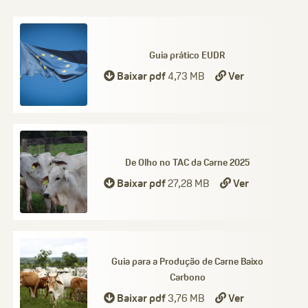
Guia prático EUDR
Baixar pdf
4,73 MB
Ver
De Olho no TAC da Carne 2025
Baixar pdf
27,28 MB
Ver
Guia para a Produção de Carne Baixo
Carbono
Baixar pdf
3,76 MB
Ver