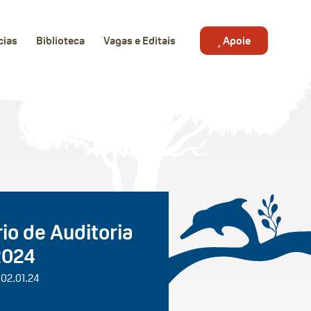
cias
Biblioteca
Vagas e Editais
Apoie
io de Auditoria
2024
 02.01.24