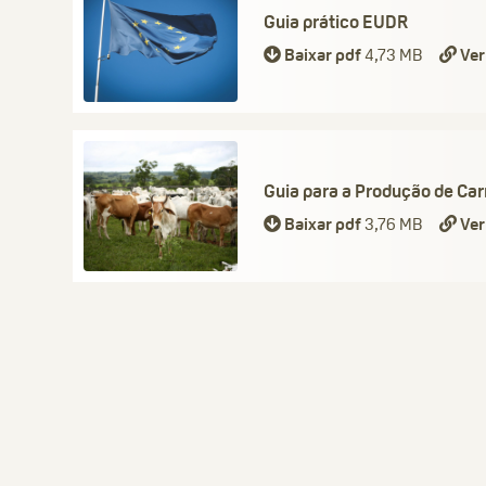
Guia prático EUDR
Baixar pdf
4,73 MB
Ver
Guia para a Produção de Ca
Baixar pdf
3,76 MB
Ver