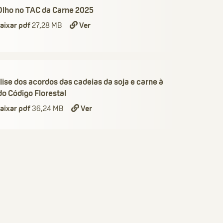
Olho no TAC da Carne 2025
aixar pdf
27,28 MB
Ver
ise dos acordos das cadeias da soja e carne à
do Código Florestal
aixar pdf
36,24 MB
Ver