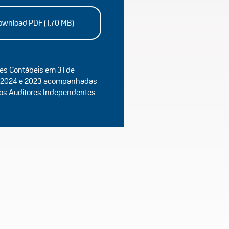
wnload PDF (1,70 MB)
s Contábeis em 31 de
 2024 e 2023 acompanhadas
dos Auditores Independentes