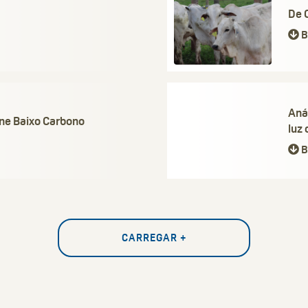
De 
B
Anál
rne Baixo Carbono
luz 
B
CARREGAR +