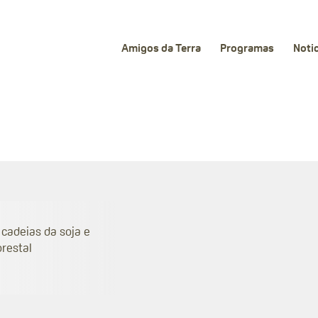
Amigos da Terra
Programas
Noti
 cadeias da soja e
orestal