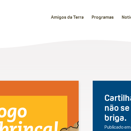
Amigos da Terra
Programas
Noti
Cartil
não se
briga.
Publicado em