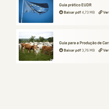
Guia prático EUDR
Baixar pdf
4,73 MB
Ver
Guia para a Produção de Ca
Baixar pdf
3,76 MB
Ver