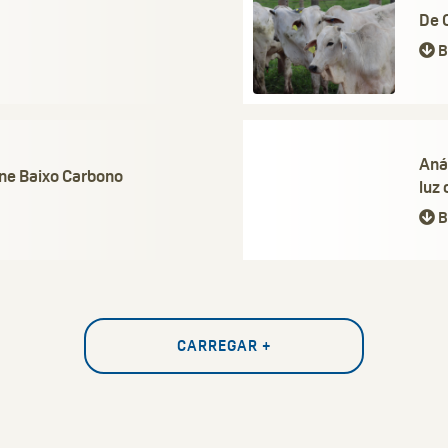
De 
B
Anál
rne Baixo Carbono
luz 
B
CARREGAR +