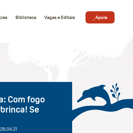
cias
Biblioteca
Vagas e Editais
Apoie
ha: Com fogo
 brinca! Se
 29.04.21