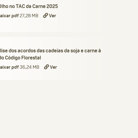
Olho no TAC da Carne 2025
aixar pdf
27,28 MB
Ver
ise dos acordos das cadeias da soja e carne à
do Código Florestal
aixar pdf
36,24 MB
Ver