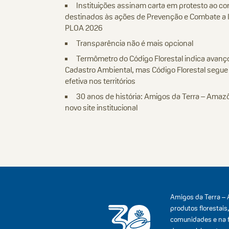
Instituições assinam carta em protesto ao co
destinados às ações de Prevenção e Combate a I
PLOA 2026
Transparência não é mais opcional
Termômetro do Código Florestal indica avanço
Cadastro Ambiental, mas Código Florestal segu
efetiva nos territórios
30 anos de história: Amigos da Terra – Amazôn
novo site institucional
Amigos da Terra – 
produtos florestais
comunidades e na 