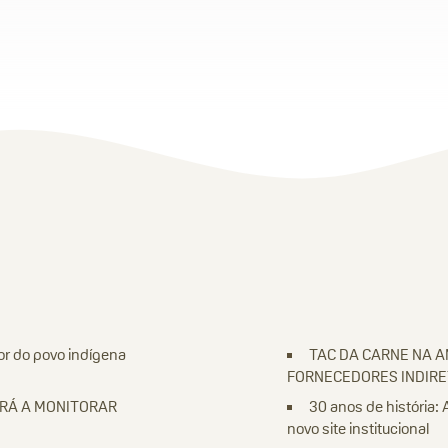
or do povo indígena
TAC DA CARNE NA 
FORNECEDORES INDIR
ARÁ A MONITORAR
30 anos de história: 
novo site institucional