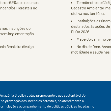
rte de 65% dos recursos
Termômetro do Código
ncêndios Florestais no
Cadastro Ambiental, ma
efetiva nos territórios
Instituições assinam
destinados às ações de 
 nas inscrições do
PLOA 2026
e sem implementação
Mapa do caminho par
ia Brasileira divulga
No dia de Doar, Ass
mobilidade e saúde nas 
Amazônia Brasileira atua promovendo o uso sustentável de
, na prevenção dos incêndios florestais, no atendimento a
formulação e acompanhamento de políticas públicas focadas no