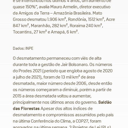
e se intensificou nos últimos 4 anos, um aumento de
quase 150%”, avalia Mauro Armelin, diretor executivo
da Amigos da Terra – Amazônia Brasileira. Mato
Grosso desmatou 1.906 km², Rondônia, 1512 km², Acre
847 km², Maranhão, 282 km², Roraima 240 km²,
Tocantins, 27 km² e Amapá, 6 km².
Dados: INPE
O desmatamento permaneceu com viés de alta
durante toda a gestão de Jair Bolsonaro. Os números
do Prodes 2021 (período que engloba agosto de 2020
a julho de 2021), foram de 13 mil km² de área
desmatada, maior número desde 2006, desde então
os números começaram a diminuir, porém a partir de
2015 a área desmatada voltou a aumentar,
principalmente nos últimos anos do governo.
Saldão
das Florestas
Apesar dos altos índices de
desmatamento e compromissos assumidos pelo país
na última Conferência do Clima, a COP27, foram
aprovados na última semana, 3 Projetos de Lei (PLs)