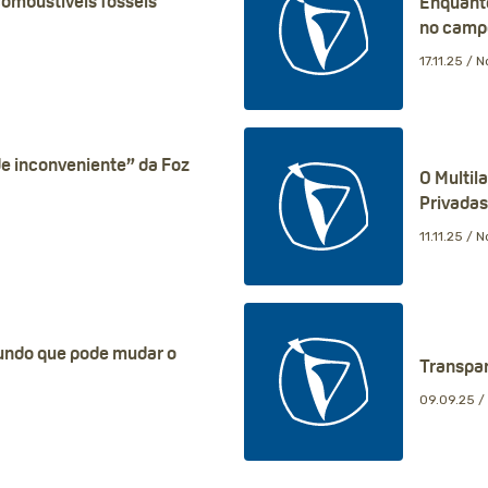
ombustíveis fósseis
Enquanto
no camp
17.11.25 /
No
e inconveniente” da Foz
O Multil
Privadas
11.11.25 /
No
fundo que pode mudar o
Transpar
09.09.25 /