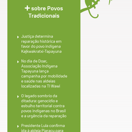
sobre Povos
Tradicionais
Justiça determina
reparação histórica em
favor do povo indígena
Kajkwakratxi-Tapayuna
No dia de Doar,
Associação Indígena
Tapayuna lança
campanha por mobilidade
e saúde nas aldeias
localizadas na TI Wawi
O legado sombrio da
ditadura: genocídio e
esbulho territorial contra
povos indígenas no Brasil
e a urgência da reparação
Presidente Lula confirma
ida à aldeia Piaraçu para