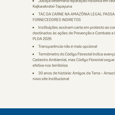
Justiça determina reparação histórica em fav
Kajkwakratxi-Tapayuna
TAC DA CARNE NA AMAZÔNIA LEGAL PASS
FORNECEDORES INDIRETOS
Instituições assinam carta em protesto ao co
destinados às ações de Prevenção e Combate a I
PLOA 2026
Transparência não é mais opcional
Termômetro do Código Florestal indica avanço
Cadastro Ambiental, mas Código Florestal segu
efetiva nos territórios
30 anos de história: Amigos da Terra – Amazôn
novo site institucional