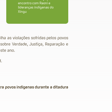
encontro com Raoni e
lideranças indígenas do
Xingu
alha as violações sofridas pelos povos
 sobre Verdade, Justiça, Reparação e
ste ano.
H.
ra povos indígenas durante a ditadura