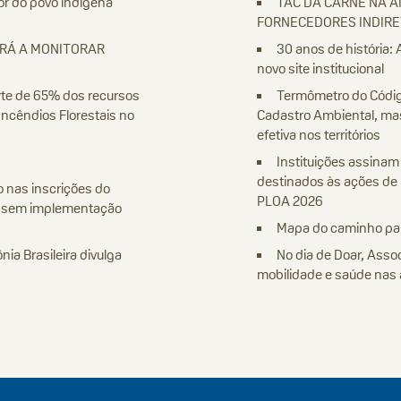
or do povo indígena
TAC DA CARNE NA 
FORNECEDORES INDIR
ARÁ A MONITORAR
30 anos de história: 
novo site institucional
rte de 65% dos recursos
Termômetro do Código
ncêndios Florestais no
Cadastro Ambiental, ma
efetiva nos territórios
Instituições assinam
destinados às ações de 
 nas inscrições do
PLOA 2026
e sem implementação
Mapa do caminho par
ia Brasileira divulga
No dia de Doar, Ass
mobilidade e saúde nas 