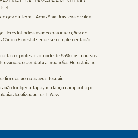
AMAZÔNIA LEGAL PASSARÁ A MONITORAR
ETOS
Amigos da Terra – Amazônia Brasileira divulga
 Florestal indica avanço nas inscrições do
s Código Florestal segue sem implementação
 carta em protesto ao corte de 65% dos recursos
Prevenção e Combate a Incêndios Florestais no
a fim dos combustíveis fósseis
ociação Indígena Tapayuna lança campanha por
aldeias localizadas na TI Wawi