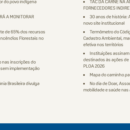
or do povo indígena
TAC DA CARNE NA 
FORNECEDORES INDIR
ARÁ A MONITORAR
30 anos de história: 
novo site institucional
rte de 65% dos recursos
Termômetro do Código
ncêndios Florestais no
Cadastro Ambiental, ma
efetiva nos territórios
Instituições assinam
destinados às ações de 
 nas inscrições do
PLOA 2026
e sem implementação
Mapa do caminho par
ia Brasileira divulga
No dia de Doar, Ass
mobilidade e saúde nas 