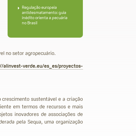
Regulação europeia
antidesmatamento: guia
inédito orienta a pecuária
no Brasil
el no setor agropecuário.
://alinvest-verde.eu/es_es/proyectos-
 crescimento sustentável e a criação
ciente em termos de recursos e mais
ojetos inovadores de associações de
iderada pela Sequa, uma organização