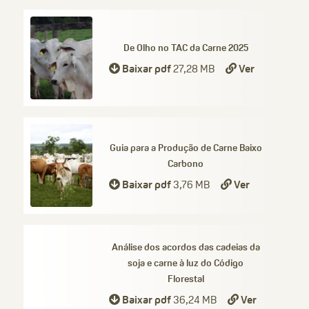
De Olho no TAC da Carne 2025
Baixar pdf
27,28 MB
Ver
Guia para a Produção de Carne Baixo
Carbono
Baixar pdf
3,76 MB
Ver
Análise dos acordos das cadeias da
soja e carne à luz do Código
Florestal
Baixar pdf
36,24 MB
Ver